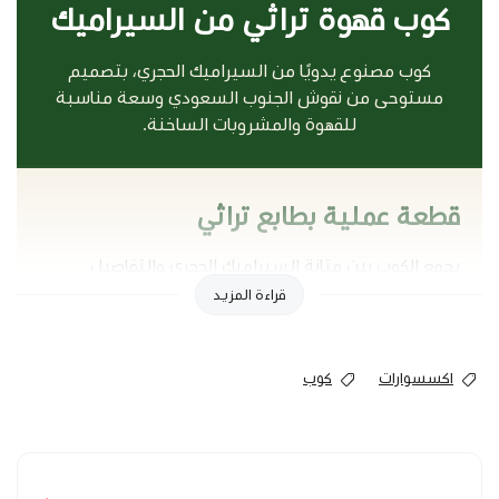
كوب قهوة تراثي من السيراميك
كوب مصنوع يدويًا من السيراميك الحجري، بتصميم
مستوحى من نقوش الجنوب السعودي وسعة مناسبة
للقهوة والمشروبات الساخنة.
قطعة عملية بطابع تراثي
يجمع الكوب بين متانة السيراميك الحجري والتفاصيل
الجمالية المستوحاة من النقوش الجنوبية، ليضيف لمسة
قراءة المزيد
مختلفة إلى جلسة القهوة اليومية.
تمنح الصناعة اليدوية كل قطعة تفاصيلها الخاصة، لذلك
قد تظهر اختلافات بسيطة في النقش أو الملمس دون أن
اكسسوارات
كوب
تؤثر في استخدام الكوب.
مميزات الكوب