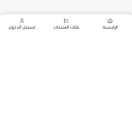
الرئيسية
فئات المنتجات
تسجيل الدخول
روابط مهمة
سياسة البيع والتعويض
البن في جازان
من نحن