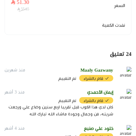
51.30
السعر
55.65
مصنوع يدويًا:
كل كوب يحمل تفاصيل ناتجة عن العمل
اليدوي، مما يمنحه طابعًا مميزًا.
نفدت الكمية
سيراميك حجري:
خامة قوية تناسب الاستخدام المتكرر مع
القهوة والمشروبات الساخنة.
24
تعليق
نقوش جنوبية:
تصميم مستوحى من الزخارف والتراث
Maaly Gazwany
منذ شهرين
الجنوبي السعودي.
قام بالشراء
تم التقييم
سعة 180 مل:
حجم مناسب للقهوة السوداء والقهوة
إيمان الأحمدي
منذ 3 أشهر
المقطرة ومختلف المشروبات الساخنة.
قام بالشراء
تم التقييم
كان لدي هذا الكوب قبل تقريبا اربع سنين وضاع علي ورجعت
شريته، فن وجمال وجودة ماشاء الله تبارك الله
مقاس الكوب
خلود علي صنبع
منذ 4 أشهر