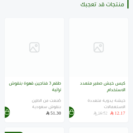
منتجات قد تعجبك
أضف منتجات القهوة أو الأكواب والفناجين إلى الشنطة
لتجهيز هدية متكاملة.
مشاهدة كيس الخيش الصغير
مشاهدة كوب القهوة التراثي
اكتشف أفكار هدايا القهوة
كيس خيش صغير متعدد
طقم 3 فناجين قهوة بنقوش
الاستخدام
تراثية
خيشة يدوية متعددة
صُنعت من الطين
الاستعمالات
بنقوش سعودية
51.30
12.17
16.52