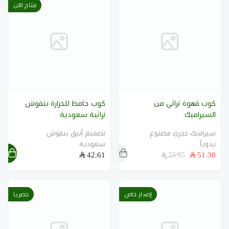
متاح الآن
كوب قهوة تراثي من
كوب حافظ للحرارة بنقوش
السيراميك
تراثية سعودية
سيراميك حجري مصنوع
تصميم أنيق بنقوش
يدوياً
سعودية
42.61
51.30
55.65
إصدار خاص
حصريا