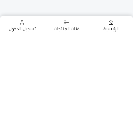
الرئيسية
فئات المنتجات
تسجيل الدخول
روابط مهمة
سياسة البيع والتعويض
البن في جازان
من نحن