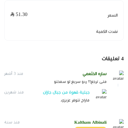
51.30
السعر
تصميم أسود أنيق:
لون عملي يسهل تنسيقه واستخدامه
في مختلف المشاوير.
نفدت الكمية
نقوش بطابع جبلية:
تفاصيل مستوحاة من الهوية والتراث
الجبلي السعودي.
4
تعليقات
خفيفة وسهلة الحمل:
مناسبة للاستخدام المتكرر في
التسوق والمشاوير اليومية.
ساره الخثعمي
منذ 3 أشهر
متى ترجع؟؟ ردو سريع لو سمحتو
مناسبة للهدايا:
يمكن استخدامها لتقديم القهوة والأكواب
جبلية قهوة من جبال جازان
منذ شهرين
والفناجين بتغليف مختلف.
ماراح تتوفر عزيزي.
استخدامات متعددة
Kaltham Albinali
منذ سنة