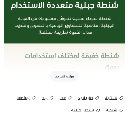
شنطة جبلية متعددة الاستخدام
شنطة سوداء عملية بنقوش مستوحاة من الهوية
الجبلية، مناسبة للمشاوير اليومية والتسوق وتقديم
هدايا القهوة بطريقة مختلفة.
شنطة خفيفة لمختلف استخدامات
يومك
قراءة المزيد
تجمع شنطة جبلية بين التصميم البسيط والطابع التراثي،
بمقاس مناسب لحمل الأغراض الخفيفة أثناء التسوق أو
المشاوير اليومية.
نسائية
حقيبة يد
tote
bag
tote bag
يمكن استخدامها أيضًا كشنطة هدايا لوضع منتجات القهوة
أو الأكواب والفناجين داخلها بدلًا من التغليف التقليدي.
شنطة
شنطة جبلية
مميزات شنطة جبلية