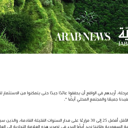
لة. أريدهم في الواقع أن يحققوا عائدًا جيدًا حتى يتمكنوا من الاستثمار لتن
نا جميعًا والمجتمع المحلي أيضًا “.
“أطمح للعمل معهم جميعًا – قد لا أتمكن من ذلك – ولكن على الأقل أفضل 25 إلى 30 مزارعًا
ة السعودية ولكننا نريد أيضًا البدء في تصدير هذه العلامة التجارية إلى العال