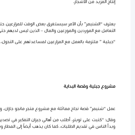
إنتاج المزيد من الأشجار.
يعترف “الشنيمر” بأن الأمر سيستغرق بعض الوقت للمزارعين حتى يعت
التعامل مع الموردين والموزعين والمال – الذين ليس لديهم ح
“
جبلية
” ملتزمة بالعمل مع المزارعين لمساعدتهم على التحول، 
مشروع جبلية وقصة البداية
عمل “شنيمر” قصة نجاح مماثلة مع مشروع متجر مانجو جازان، وذلك قبل
وقال: “كتبت على تويتر، أطلب من أهالي جيزان التفكير في تصدير 
وبدأ الناس في تقديم الطلبات، كما كان يذهب أيضاً إلى المطار و