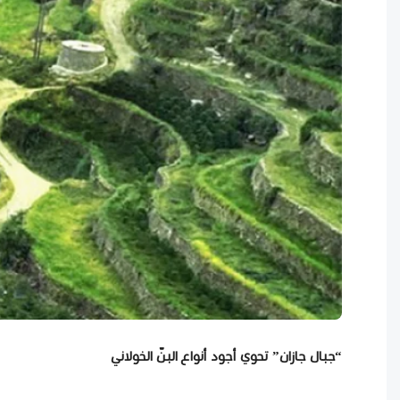
“جبال جازان” تحوي أجود أنواع البنّ الخولاني