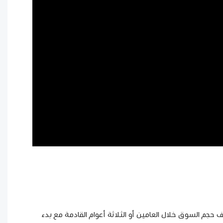
12 شجرة بن ، منها 76000 تنتج حبوبًا. ويتوقع الشنيمر أن يتضاعف حجم السوق خلال العامين أو الثلاثة أعوام القادمة مع بدء