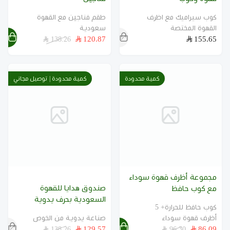
خيارات تكمل ضيافتك
كوب سيراميك مع اظرف
طقم فناجين مع القهوة
القهوة المختصة
سعودية
120.87
155.65
138.26
اكتشف خيارات أخرى من القهوة السعودية والفناجين
والهدايا من جبلية.
كمية محدودة
كمية محدودة | توصيل مجاني
مشاهدة القهوة السعودية الخولانية
مشاهدة طقم 6 فناجين قهوة بطابع سعودي
اكتشف بوكس هدايا القهوة السعودية مع 3 فناجين
اقرأ دليل القهوة السعودية والبن الخولاني من جازان
مجموعة أظرف قهوة سوداء
صندوق هدايا للقهوة
مع كوب حافظ
السعودية بحرف يدوية
كوب حافظ للحرارة+ 5
أظرف قهوة سوداء
صناعة يدوية من الخوص
129.57
86.09
138.26
96.30