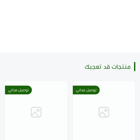
السلالة:
بن خولاني سعودي
المنشأ:
محافظة الداير، جازان
الارتفاع:
1600 متر فوق سطح البحر
المعالجة:
مجففة
منتجات قد تعجبك
الحمصة:
وسط، حمصة سعودية تقليدية
الحالة:
مطحونة مع إضافات
توصيل مجاني
توصيل مجاني
الإضافات:
هيل وزعفران وإضافات خاصة
أسئلة شائعة