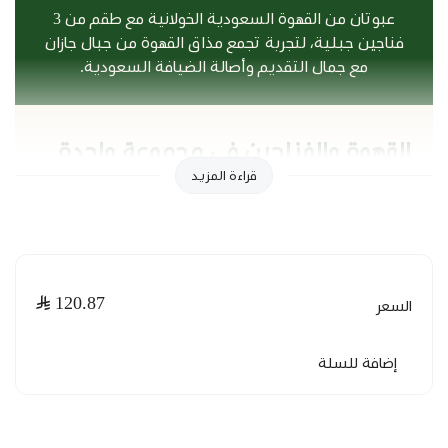
عبوتان من القهوة السعودية الخولانية مع طقم من 3
فناجين جبلية، لتجربة تجمع مذاق القهوة من جبال جازان
مع جمال التقديم وأصالة الضيافة السعودية.
القهوة والفناجين في مجموعة واحدة
قراءة المزيد
تجمع هذه المجموعة بين عبوتين من
القهوة السعودية
الخولانية
وطقم فناجين جبلية، لتمنحك كل ما تحتاجه
لتقديم القهوة في البيت والمجالس والزيارات داخل
مجموعة واحدة.
اختيار عملي للاستخدام اليومي واستقبال الضيوف، كما
120.87
السعر
يناسب الإهداء لمن يحب القهوة السعودية ويهتم
بتفاصيل التقديم والضيافة.
إضافة للسلة
محتويات المجموعة