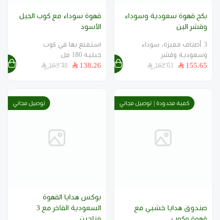
كم عبوة قهوة تحتوي المجموعة؟
بكج قهوة سعودية وسوداء
قهوة سوداء مع كوب الجبل
تحتوي المجموعة على عبوتين من القهوة السعودية
وقشر البن
الأسود
الخولانية، وزن كل عبوة 200 جرام.
3 أصناف مميزة، سوداء
استمتع بها في كوب
وسعودية وقشر
جبلية 180 مل
هل القهوة مطحونة وجاهزة للتحضير؟
138.26
155.65
163.48
162.61
نعم، تأتي القهوة مطحونة وممزوجة بالهيل والزعفران
وإضافات خاصة، وجاهزة للتحضير بالطريقة المعتادة للقهوة
السعودية.
كمية محدودة | توصيل مجاني
توصيل مجاني
كم عدد الفناجين الموجودة؟
تحتوي المجموعة على طقم من 3 فناجين جبلية لتقديم
القهوة السعودية.
هل المجموعة مناسبة كهدية؟
نعم، تجمع المجموعة بين القهوة والفناجين، مما يجعلها
بوكس هدايا القهوة
مناسبة للهدايا والزيارات والمناسبات العائلية.
صندوق هدايا خشبي مع
السعودية الفاخر مع 3
قهوة وكوب
فناجين