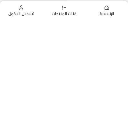
الرئيسية
فئات المنتجات
تسجيل الدخول
بوكس القهوة الأحمر من
جبلية مع كوب حافظ
هدية سعودية
152.15
214
روابط مهمة
سياسة البيع والتعويض
البن الخولاني السعودي في جازان
من نحن