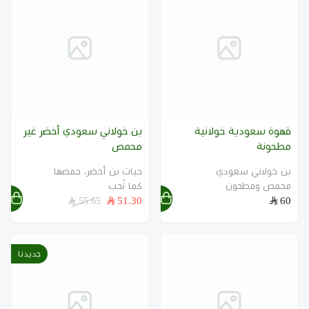
قهوة سعودية خولانية
بن خولاني سعودي أخضر غير
مطحونة
محمص
بن خولاني سعودي
حبات بن أخضر، حمصها
محمص ومطحون
كما تُحب
51.30
60
55.65
جديدنا