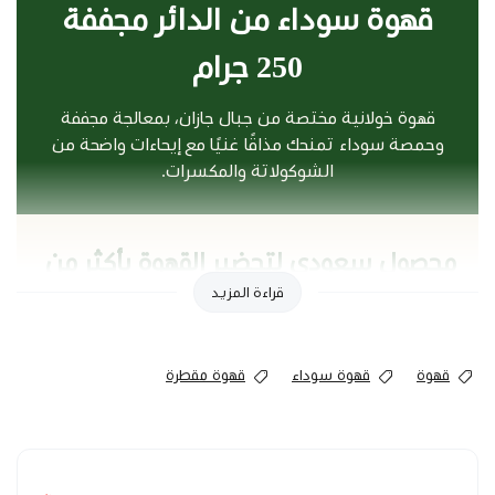
قهوة سوداء من الدائر مجففة
250 جرام
قهوة خولانية مختصة من جبال جازان، بمعالجة مجففة
وحمصة سوداء تمنحك مذاقًا غنيًا مع إيحاءات واضحة من
الشوكولاتة والمكسرات.
محصول سعودي لتحضير القهوة بأكثر من
قراءة المزيد
طريقة
تأتي القهوة من مزرعة ريد مريم بمحافظة الداير في
قهوة
قهوة سوداء
قهوة مقطرة
منطقة جازان، حيث يُزرع البن الخولاني على المرتفعات
الجبلية ويُعالج بالتجفيف.
تناسب الحمصة السوداء محبي القهوة الغنية، ويمكن
طحن الحبوب بما يلائم الإسبريسو أو طرق التقطير
المستخدمة.