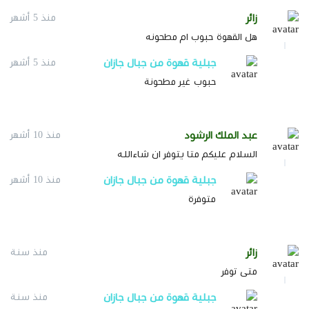
مزرعة ريد مريم
زائر
منذ 5 أشهر
من مرتفعات محافظة الداير
هل القهوة حبوب ام مطحونه
جبلية قهوة من جبال جازان
منذ 5 أشهر
زُرع المحصول على ارتفاع 1600 متر فوق سطح البحر، ثم
حبوب غير مطحونة
عولج بطريقة التجفيف وحُمص بحمصة سوداء.
تقدم القهوة إيحاءات من الشوكولاتة والمكسرات، مما
يجعلها مناسبة لمن يفضل النكهات الواضحة والحمصة
السوداء المتوازنة.
عبد الملك الرشود
منذ 10 أشهر
السلام عليكم متا يتوفر ان شاءالله
جبلية قهوة من جبال جازان
منذ 10 أشهر
مذاق القهوة
متوفرة
الشوكولاتة:
إيحاء دافئ وغني ينسجم مع الحمصة السوداء.
زائر
منذ سنة
متى توفر
المكسرات:
لمسة متوازنة تكمل المذاق وتمنح القهوة
طابعًا واضحًا.
جبلية قهوة من جبال جازان
منذ سنة