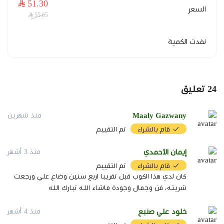
51.30
السعر
55.65
مصنوع يدويًا:
كل كوب يحمل تفاصيل ناتجة عن العمل
اليدوي، مما يمنحه طابعًا مميزًا.
نفدت الكمية
سيراميك حجري:
خامة قوية تناسب الاستخدام المتكرر مع
القهوة والمشروبات الساخنة.
24
تعليق
نقوش جنوبية:
تصميم مستوحى من الزخارف والتراث
Maaly Gazwany
منذ شهرين
الجنوبي السعودي.
قام بالشراء
تم التقييم
سعة 180 مل:
حجم مناسب للقهوة السوداء والقهوة
إيمان الأحمدي
منذ 3 أشهر
المقطرة ومختلف المشروبات الساخنة.
قام بالشراء
تم التقييم
كان لدي هذا الكوب قبل تقريبا اربع سنين وضاع علي ورجعت
شريته، فن وجمال وجودة ماشاء الله تبارك الله
مقاس الكوب
خلود علي صنبع
منذ 4 أشهر