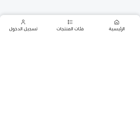
الرئيسية
فئات المنتجات
تسجيل الدخول
روابط مهمة
سياسة البيع والتعويض
البن في جازان
من نحن