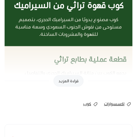
كوب قهوة تراثي من السيراميك
كوب مصنوع يدويًا من السيراميك الحجري، بتصميم
مستوحى من نقوش الجنوب السعودي وسعة مناسبة
للقهوة والمشروبات الساخنة.
قطعة عملية بطابع تراثي
يجمع الكوب بين متانة السيراميك الحجري والتفاصيل
الجمالية المستوحاة من النقوش الجنوبية، ليضيف لمسة
قراءة المزيد
مختلفة إلى جلسة القهوة اليومية.
تمنح الصناعة اليدوية كل قطعة تفاصيلها الخاصة، لذلك
قد تظهر اختلافات بسيطة في النقش أو الملمس دون أن
اكسسوارات
كوب
تؤثر في استخدام الكوب.
مميزات الكوب