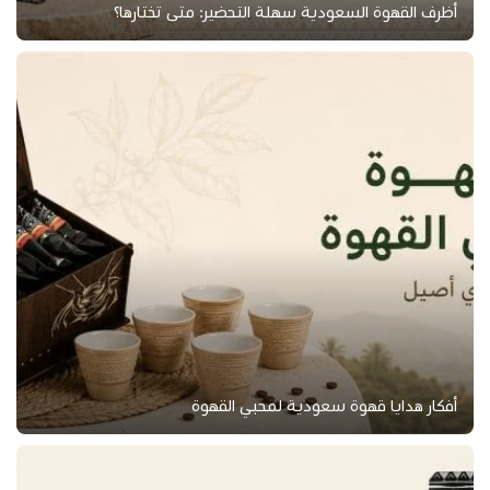
أظرف القهوة السعودية سهلة التحضير: متى تختارها؟
أفكار هدايا قهوة سعودية لمحبي القهوة