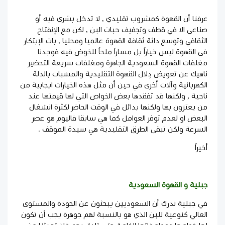
عرفنا أن القهوة كمشروب تقليدي , لا تدخل بشري فيه أو
صناعي الا في قطف وتجفيف حبات البن , لكن مع الإنفتاح
الثقافي وتوسع دائة ثقافة القهوة عالميا ومحليا , بات الإبتكار
في القهوة ليس خياراً بل مساراَ ملحاً للخوض فيه فوجدنا
مغلفات القهوة السعودية الجاهزة ومغلفات سريعة التحضير
ناهيك عن تعويض دِلال القهوة التقليدية والمشبات بالدلة
الكهربائية وآلات أخرى في حين أن مثل هذه الخيارات ايجابية من
ناحية , ولكنها قد تفقدها بعض الخواص التي لها قيمتها عند
من يعتزون بها ولكنها بدائل في الوقت الحاضر لكثرة انشغال
البعض او لعدم توفر العوامل كما هي سابقا فاليوم هو عصر
السرعة ولكن تبقى الطرق التقليدية هي سيدة الموقف .
أخيراً
جبلية و القهوة السعودية
في
جبلية
ندرك أن السعوديين يبحثون عن الجودة والمستوى
العالي كنوعية للبن الذي هو بالنسبة لهم جوهرة يجب أن تكون