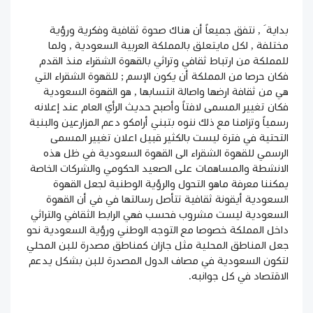
بداية َ , نتفق جميعاً أن هناك صحوة ثقافية وفكرية ورؤية
مختلفة , لكل مايتعلق بالمملكة العربية السعودية , ولما
للمملكة من ارتباط ثقافي وتراثي بالقهوة الشقراء منذ القدم
فكان حرصا من المملكة أن يكون الإسم ; للقهوة الشقراء التي
هي من ثقافة ارضها واصالة انتسابها , هو القهوة السعودية
فكان تغيير المسمى لافتاً وأصبح حديث الرأي العام عند إعلانه
رسمياً وتزامنا مع ذلك ننوه بتبني
أرامكو
دعم المزارعين والبنية
التحتية في فترة ليست بالكثير قبيل اعلان تغيير المسمى
الرسمي للقهوة الشقراء الى القهوة السعودية في ظل هذه
الانشطة والمساهمات على الصعيد الحكومي والشركات الخاصة
يمكننا معرفة ماهو التحول والرؤية الوطنية لجعل القهوة
السعودية أيقونة ثقافية تتأصل رسالتها في في أن
القهوة
السعودية
ليست مشروب فحسب فهي الرابط الثقافي والتراثي
داخل المملكة خصوصا مع التوجه الوطني ورؤية السعودية نحو
جعل المناطق المحلية مثل جازان كمناطق مصدرة للبن المحلي
لتكون السعودية في مصاف الدول المصدرة للبن بشكل يدعم
الاقتصاد في كل جوانبه.