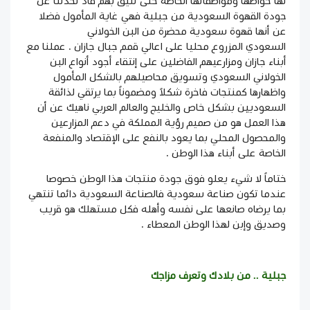
لها خواصها ومواصفاتها الخاصة حتى تليق بهم فاذ تحدثنا عن
جودة
القهوة السعودية
من
جبلية
فهي غاية المأمول فضلا
عن أنها قهوة سعودية محضرة من
البن الخولاني
السعودي
المزروع محليا على اعالي قمم جبال جازان . عملنا مع
أبناء جازان ومزارعيهم الفاضلين على إنتقاء أجود أنواع البن
الخولاني السعودي وتسويق محاصيلهم بالشكل المأمول
واظهارها كمنتجات فاخرة شكلاً ومضموناً بما يرتقي لذائقة
السعوديين بشكل خاص والخليج والعالم العربي ناهيك عن أن
هذا العمل هو من صميم رؤية المملكة في دعم المزارعين
والمحصول المحلي بما يعود بالنفع على الإقتصاد والمنفعة
الخاصة على أبناء هذا الوطن .
ختاماً لا شيء يعلو فوق جودة منتجات هذا الوطن خصوصا
عندما تكون صناعة سعودية فالصناعة السعودية دائما تنتهي
بما يرضاه صانعها على نفسه وأهله فكل مستهلك هو قريب
وصديق وإبن لهذا الوطن المعطاء .
جبلية
.. من بلادك وتعرف مزاجك