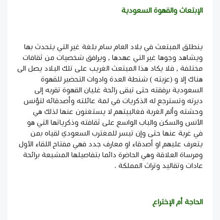
الإبتعاث والقهوة السعودية
ينطلق المبتعث في بلاد العام سام بلغة غير التي يتحدث بها
ويشاهد وجوها غير التي عهدها , ويرافق شخصيات من ثقافات
مختلفة , فلا يكاد هذا المبتعث الغريب على تلك البلاد يصل الى
هناك إلا و (عزبته ) شنطة العدة وادوات التحضير للقهوة
السعودية برفقته حتى تبقى رائحة غليان القهوة تقربه إلى
ديرته وتسترجع له الذكريات في لمة عائلته وأصدقائه لتؤنس
وحشته وألم الغربة فغالبيتهم لا يستغنون عنها لذلك هي
الأنس والسكن والباب الواسع على ثقافته وذكرياتها التي هو
في غربة عنها حتى وإن تيسر للمغترب السعودي لقياه بمن
يتعرف عليهم او أصدقاء او معارف جدد فهي مفتاح اللقاء الأول
ومرساة العلاقة وهي الحاضرة دائما بتفاصيلها المشبعة برائحة
عادات وتقاليد وتراث المملكة .
الحاجة أم الإختراع